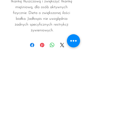
tkankę tłuszczową i zwiększyć tkankę 
mięśniową, dla osób aktywnych 
fizycznie. Dieta o zwiększonej ilości 
białka. Jadłospis nie uwzględnia 
żadnych specyficznych restrykcji 
żywieniowych.
Angelika
Mantur-Vierendeel
Polski Dietetyk w Belgii
Polski Dietetyk w Australii
Dietetyk kliniczny
Psychodietetyk
Ringlaan 44A/0102
1853 Strombeek-Bever
Belgium
Tel:
+32 495 784 677