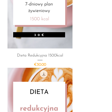
Dieta Redukcyjna 1500kcal
Cena
€30.00