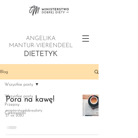
ANGELIKA
MANTUR-VIERENDEEL
DIETETYK
Blog
Wszystkie posty
Wszystkie posty
Pora na kawę!
Przepisy
ministerstwodobrejdiety
Ciekawostki
27 sie 2020